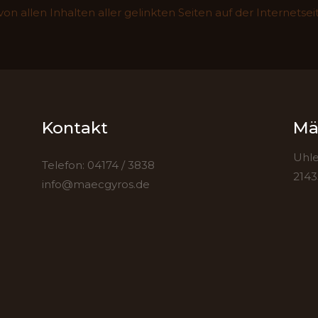
on allen Inhalten aller gelinkten Seiten auf der Internetsei
Kontakt
Mä
Uhle
Telefon: 04174 / 3838
2143
info@maecgyros.de