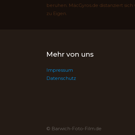
beruhen. MäcGyros.de distanziert sich v
zu Eigen.
Mehr von uns
Impressum
Datenschutz
© Barwich-Foto-Film.de