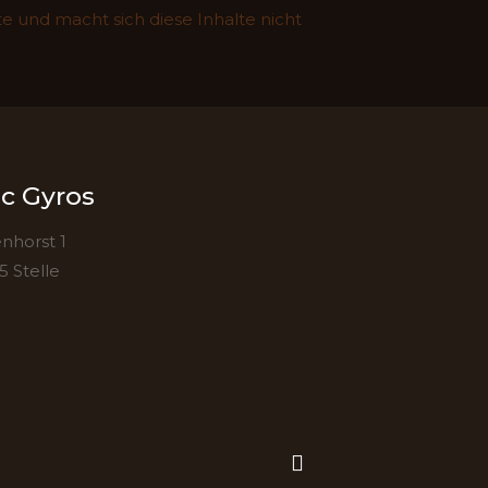
te und macht sich diese Inhalte nicht
c Gyros
nhorst 1
5 Stelle