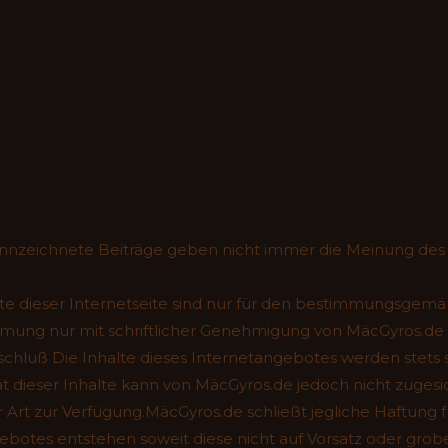
nnzeichnete Beiträge geben nicht immer die Meinung des
te dieser Internetseite sind nur für den bestimmungsgemä
mung nur mit schriftlicher Genehmigung von MäcGyros.de
luß Die Inhalte dieses Internetangebotes werden stets so
ität dieser Inhalte kann von MäcGyros.de jedoch nicht zugesi
Art zur Verfügung.MäcGyros.de schließt jegliche Haftung fü
botes entstehen soweit diese nicht auf Vorsatz oder grobe