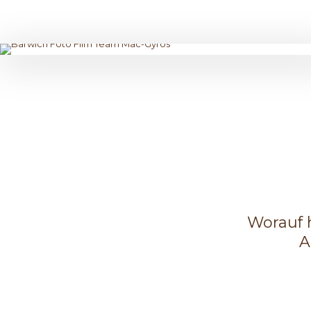
Worauf 
A