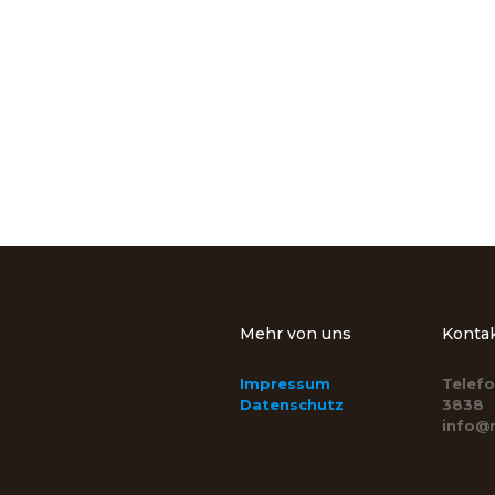
Anrufen-
raushol
3838
Di - Sa: 11:
geschloss
Mehr von uns
Konta
Impressum
Telefo
Datenschutz
3838
info@